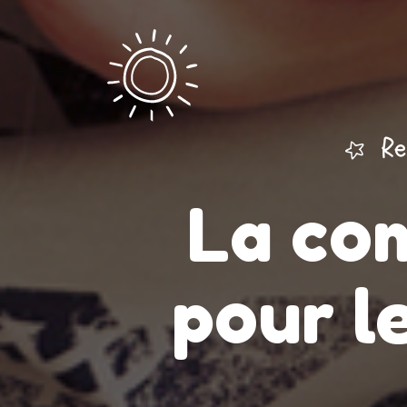
Re
La co
pour l