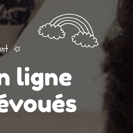
ant
 ligne
dévoués