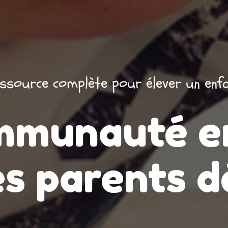
ssource complète pour élever un enf
mmunauté en
es parents 